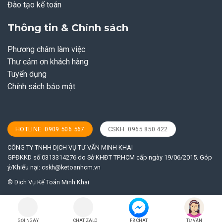
Đào tạo kế toán
Thông tin & Chính sách
Phương châm làm việc
Thư cảm ơn khách hàng
Tuyển dụng
Chính sách bảo mật
HOTLINE: 0909 506 567
CSKH: 0965 850 422
CÔNG TY TNHH DỊCH VỤ TƯ VẤN MINH KHAI
GPĐKKD số 0313314276 do Sở KHĐT TP.HCM cấp ngày 19/06/2015. Góp
ý/Khiếu nại:
cskh@ketoanhcm.vn
© Dịch Vụ Kế Toán Minh Khai
GỌI NGAY
CHAT ZALO
FB CHAT
TƯ VẤN