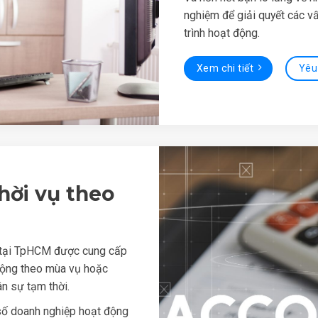
nghiệm để giải quyết các v
trình hoạt động.
Xem chi tiết
Yêu
hời vụ theo
u tại TpHCM được cung cấp
động theo mùa vụ hoặc
n sự tạm thời.
t số doanh nghiệp hoạt động