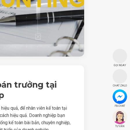
GỌI NGAY
oán trưởng tại
CHAT ZALO
p
FB CHAT
iệu quả, để nhân viên kế toán tại
cách hiệu quả. Doanh nghiệp bạn
ống kế toàn bài bản, chuyên nghiệp,
TƯ VẤN
t triển của doanh nghiệp.