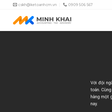
Skip
cskh@ketoanhcm.vn
0909 506 567
to
content
Với đội ng
toán. Cùng
hàng một g
nay.