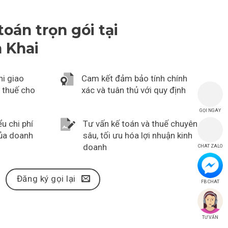
toán trọn gói tại
 Khai
hi giao
Cam kết đảm bảo tính chính
, thuế cho
xác và tuân thủ với quy định
GỌI NGAY
u chi phí
Tư vấn kế toán và thuế chuyên
của doanh
sâu, tối ưu hóa lợi nhuận kinh
doanh
CHAT ZALO
Đăng ký gọi lại
FB CHAT
TƯ VẤN