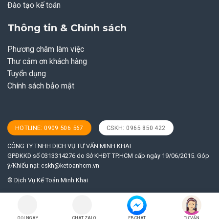
Đào tạo kế toán
Thông tin & Chính sách
Phương châm làm việc
Thư cảm ơn khách hàng
Tuyển dụng
Chính sách bảo mật
HOTLINE: 0909 506 567
CSKH: 0965 850 422
CÔNG TY TNHH DỊCH VỤ TƯ VẤN MINH KHAI
GPĐKKD số 0313314276 do Sở KHĐT TP.HCM cấp ngày 19/06/2015. Góp
ý/Khiếu nại:
cskh@ketoanhcm.vn
© Dịch Vụ Kế Toán Minh Khai
GỌI NGAY
CHAT ZALO
FB CHAT
TƯ VẤN