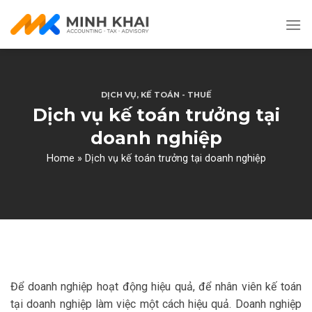
Skip
to
content
DỊCH VỤ
,
KẾ TOÁN - THUẾ
Dịch vụ kế toán trưởng tại
doanh nghiệp
Home
»
Dịch vụ kế toán trưởng tại doanh nghiệp
Để doanh nghiệp hoạt động hiệu quả, để nhân viên kế toán
tại doanh nghiệp làm việc một cách hiệu quả. Doanh nghiệp