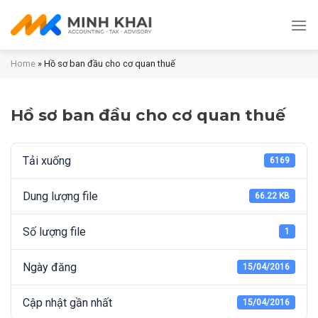
Skip
to
content
Home
»
Hồ sơ ban đầu cho cơ quan thuế
Hồ sơ ban đầu cho cơ quan thuế
Tải xuống
6169
Dung lượng file
66.22 KB
Số lượng file
1
Ngày đăng
15/04/2016
Cập nhật gần nhất
15/04/2016