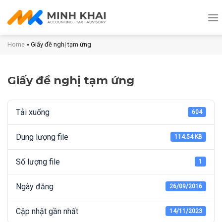
Skip
to
content
Home
»
Giấy đề nghị tạm ứng
Giấy đề nghị tạm ứng
Tải xuống
604
Dung lượng file
114.54 KB
Số lượng file
1
Ngày đăng
26/09/2016
Cập nhật gần nhất
14/11/2023