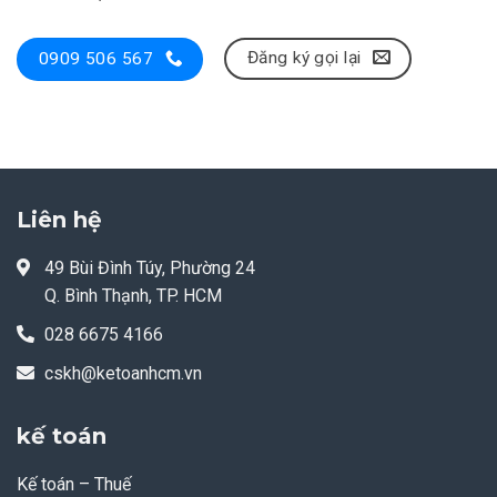
Đăng ký gọi lại
0909 506 567
Liên hệ
49 Bùi Đình Túy, Phường 24
Q. Bình Thạnh, TP. HCM
028 6675 4166
cskh@ketoanhcm.vn
kế toán
Kế toán – Thuế