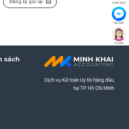
Đăng ký gọi lại
CHAT ZALO
FB CHAT
TƯ VẤN
h sách
Dịch vụ Kế toán Uy tín hàng đầu
tại TP. Hồ Chí Minh