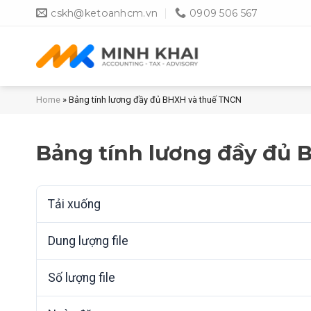
Skip
cskh@ketoanhcm.vn
0909 506 567
to
content
Home
»
Bảng tính lương đầy đủ BHXH và thuế TNCN
Bảng tính lương đầy đủ 
Tải xuống
Dung lượng file
Số lượng file