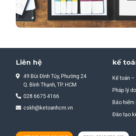
Liên hệ
kế toá
49 Bùi Đình Túy, Phường 24
Kế toán –
Q. Bình Thạnh, TP. HCM
Pháp lý d
028 6675 4166
Bảo hiểm 
cskh@ketoanhcm.vn
Đào tạo k