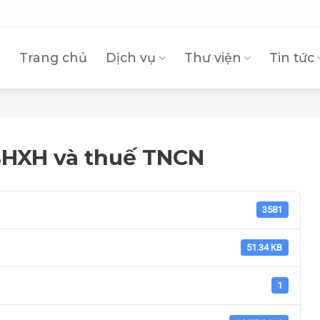
Trang chủ
Dịch vụ
Thư viện
Tin tức
BHXH và thuế TNCN
3581
51.34 KB
1