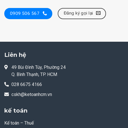
Đăng ký gọi lại
0909 506 567
Liên hệ
49 Bùi Đình Túy, Phường 24
Q. Bình Thạnh, TP. HCM
028 6675 4166
cskh@ketoanhcm.vn
kế toán
Kế toán – Thuế